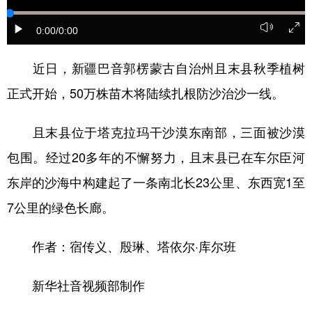
辽宁
吉林
上海
江苏
0:00
/0:00
浙江
安徽
福建
江西
近日，新疆巴音郭楞蒙古自治州且末县秋季植树
山东
河南
湖北
湖南
正式开始，50万株苗木将陆续扎根防沙治沙一线。
广东
广西
海南
重庆
且末县位于塔克拉玛干沙漠东南部，三面被沙漠
四川
贵州
云南
西藏
包围。经过20多年的不懈努力，且末县已在车尔臣河
陕西
甘肃
青海
宁夏
东岸的沙海中构建起了一条南北长23公里、东西宽1至
新疆
内蒙古
黑龙江
7公里的绿色长廊。
作者：宿传义、殷琳、塔依尔·库尔班
多语种频道
新华社音视频部制作
English
Español
Français
عربى