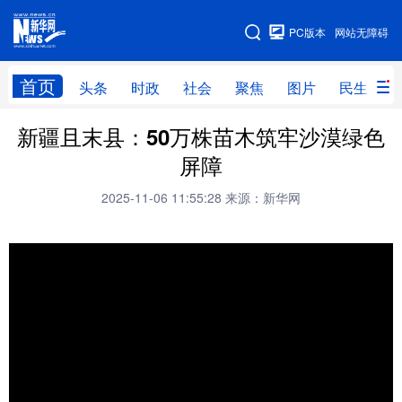
手机版
PC版本
网站无障碍
网站地图
首页
头条
时政
社会
聚焦
图片
民生
新疆且末县：50万株苗木筑牢沙漠绿色
头条
时政
社会
聚焦
屏障
图片
民生
访谈
经济
2025-11-06 11:55:28
来源：新华网
访惠聚
专题
服务
援疆
云游新疆
云端悦读
云看书画
光影新疆
人事频道
融媒体联播
廉政频道
新华视角看新疆
地方频道
北京
天津
河北
山西