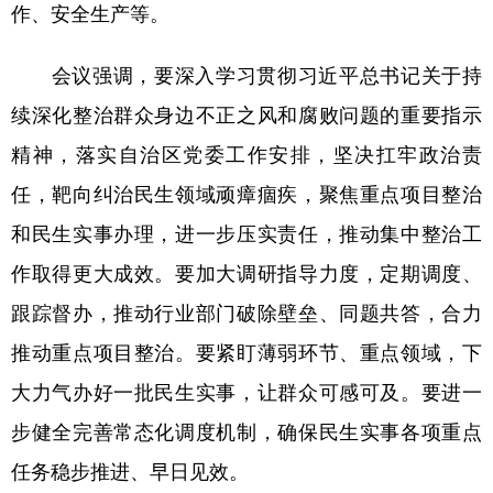
作、安全生产等。
辽宁
吉林
上海
江苏
会议强调，要深入学习贯彻习近平总书记关于持
浙江
安徽
福建
江西
续深化整治群众身边不正之风和腐败问题的重要指示
山东
河南
湖北
湖南
精神，落实自治区党委工作安排，坚决扛牢政治责
广东
广西
海南
重庆
任，靶向纠治民生领域顽瘴痼疾，聚焦重点项目整治
四川
贵州
云南
西藏
和民生实事办理，进一步压实责任，推动集中整治工
作取得更大成效。要加大调研指导力度，定期调度、
陕西
甘肃
青海
宁夏
跟踪督办，推动行业部门破除壁垒、同题共答，合力
新疆
内蒙古
黑龙江
推动重点项目整治。要紧盯薄弱环节、重点领域，下
大力气办好一批民生实事，让群众可感可及。要进一
多语种频道
步健全完善常态化调度机制，确保民生实事各项重点
English
Español
Français
عربى
任务稳步推进、早日见效。