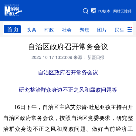
手机版
PC版本
网站无障碍
网站地图
首页
头条
时政
社会
聚焦
图片
民生
自治区政府召开常务会议
头条
时政
社会
聚焦
2025-10-17 13:23:09
来源： 新疆日报
图片
民生
访谈
经济
访惠聚
自治区政府召开常务会议
专题
服务
援疆
云游新疆
云端悦读
云看书画
光影新疆
研究整治群众身边不正之风和腐败问题等
人事频道
融媒体联播
廉政频道
新华视角看新疆
16日下午，自治区主席艾尔肯·吐尼亚孜主持召开
自治区政府常务会议，按照自治区党委要求，研究整
地方频道
治群众身边不正之风和腐败问题、做好当前经济工
北京
天津
河北
山西