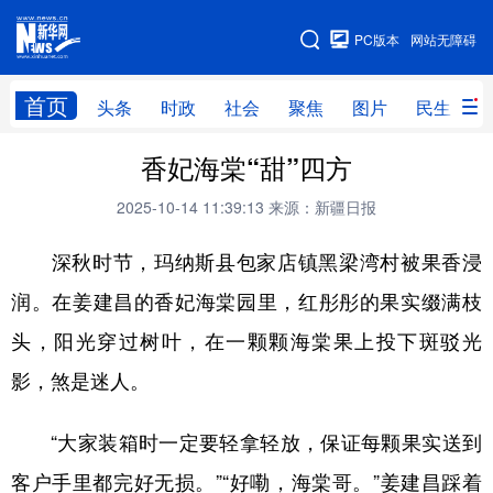
手机版
PC版本
网站无障碍
网站地图
首页
头条
时政
社会
聚焦
图片
民生
香妃海棠“甜”四方
头条
时政
社会
聚焦
2025-10-14 11:39:13
来源：新疆日报
图片
民生
访谈
经济
深秋时节，玛纳斯县包家店镇黑梁湾村被果香浸
访惠聚
专题
服务
援疆
润。在姜建昌的香妃海棠园里，红彤彤的果实缀满枝
云游新疆
云端悦读
云看书画
光影新疆
头，阳光穿过树叶，在一颗颗海棠果上投下斑驳光
人事频道
融媒体联播
廉政频道
新华视角看新疆
影，煞是迷人。
地方频道
“大家装箱时一定要轻拿轻放，保证每颗果实送到
客户手里都完好无损。”“好嘞，海棠哥。”姜建昌踩着
北京
天津
河北
山西