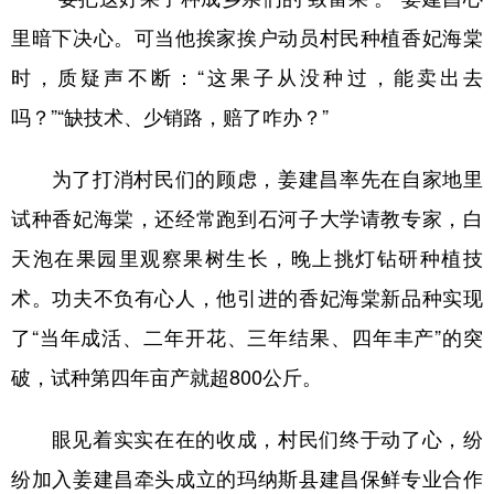
Русский язык
日本語
한국어
里暗下决心。可当他挨家挨户动员村民种植香妃海棠
Deutsch
Português
时，质疑声不断：“这果子从没种过，能卖出去
吗？”“缺技术、少销路，赔了咋办？”
为了打消村民们的顾虑，姜建昌率先在自家地里
试种香妃海棠，还经常跑到石河子大学请教专家，白
天泡在果园里观察果树生长，晚上挑灯钻研种植技
术。功夫不负有心人，他引进的香妃海棠新品种实现
了“当年成活、二年开花、三年结果、四年丰产”的突
破，试种第四年亩产就超800公斤。
眼见着实实在在的收成，村民们终于动了心，纷
纷加入姜建昌牵头成立的玛纳斯县建昌保鲜专业合作