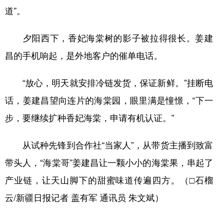
道”。
夕阳西下，香妃海棠树的影子被拉得很长。姜建
昌的手机响起，是外地客户的催单电话。
“放心，明天就安排冷链发货，保证新鲜。”挂断电
话，姜建昌望向连片的海棠园，眼里满是憧憬，“下一
步，要继续扩种香妃海棠，申请有机认证。”
从试种先锋到合作社“当家人”，从带货主播到致富
带头人，“海棠哥”姜建昌让一颗小小的海棠果，串起了
产业链，让天山脚下的甜蜜味道传遍四方。（□石榴
云/新疆日报记者 盖有军 通讯员 朱文斌）