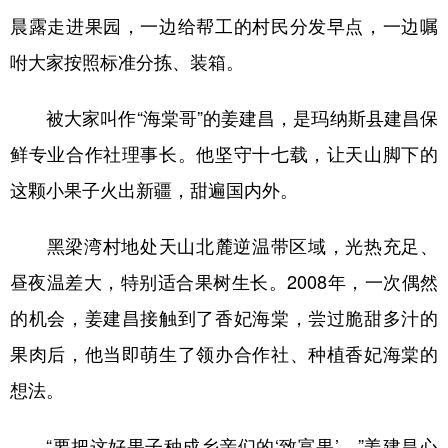
晨露走进果园，一边给帮工的村民分发早点，一边嘱
辽宁
吉林
上海
江苏
咐大家按照标准分拣、装箱。
浙江
安徽
福建
江西
被大家叫作“海棠哥”的姜建昌，是玛纳斯县建昌保
山东
河南
湖北
湖南
鲜专业合作社理事长。他坚守十七载，让天山脚下的
广东
广西
海南
重庆
这颗小果子火出新疆，甜遍国内外。
四川
贵州
云南
西藏
黑梁湾村地处天山北麓逆温带区域，光热充足、
陕西
甘肃
青海
宁夏
昼夜温差大，特别适合果树生长。2008年，一次偶然
新疆
内蒙古
黑龙江
的机会，姜建昌接触到了香妃海棠，尝过脆甜多汁的
果肉后，他当即萌生了领办合作社、种植香妃海棠的
多语种频道
想法。
English
Español
Français
عربى
“要把这好果子种成乡亲们的‘致富果’。”姜建昌心