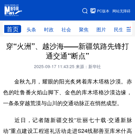
手机版
PC版本
网站无障碍
网站地图
首页
头条
时政
社会
聚焦
图片
民生
穿“火洲”、越沙海——新疆筑路先锋打
头条
时政
社会
聚焦
通交通“断点”
图片
民生
访谈
经济
2025-09-17 11:43:25
来源：新华社
访惠聚
专题
服务
援疆
金秋九月，耀眼的阳光炙烤着库木塔格沙漠。赤
云游新疆
云端悦读
云看书画
光影新疆
色的吐鲁番火焰山脚下、金色的库木塔格沙漠边缘，
人事频道
融媒体联播
廉政频道
新华视角看新疆
一条条穿越荒漠与山川的交通动脉正在悄然成型。
地方频道
近日，记者随新疆交投“壮丽七十载·交通新脉
动”重点建设工程巡礼活动走进S24线鄯善至库米什高
北京
天津
河北
山西