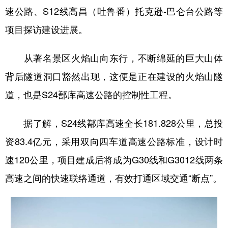
速公路、S12线高昌（吐鲁番）托克逊-巴仑台公路等
辽宁
吉林
上海
江苏
项目探访建设进展。
浙江
安徽
福建
江西
从著名景区火焰山向东行，不断绵延的巨大山体
山东
河南
湖北
湖南
背后隧道洞口豁然出现，这便是正在建设的火焰山隧
广东
广西
海南
重庆
道，也是S24鄯库高速公路的控制性工程。
四川
贵州
云南
西藏
据了解，S24线鄯库高速全长181.828公里，总投
陕西
甘肃
青海
宁夏
资83.4亿元，采用双向四车道高速公路标准，设计时
新疆
内蒙古
黑龙江
速120公里，项目建成后将成为G30线和G3012线两条
高速之间的快速联络通道，有效打通区域交通“断点”。
多语种频道
English
Español
Français
عربى