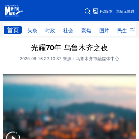
手机版
PC版本
网站无障碍
网站地图
首页
头条
时政
社会
聚焦
图片
民生
光耀70年 乌鲁木齐之夜
头条
时政
社会
聚焦
2025-09-16 22:10:37
来源：乌鲁木齐市融媒体中心
图片
民生
访谈
经济
访惠聚
专题
服务
援疆
云游新疆
云端悦读
云看书画
光影新疆
人事频道
融媒体联播
廉政频道
新华视角看新疆
地方频道
北京
天津
河北
山西