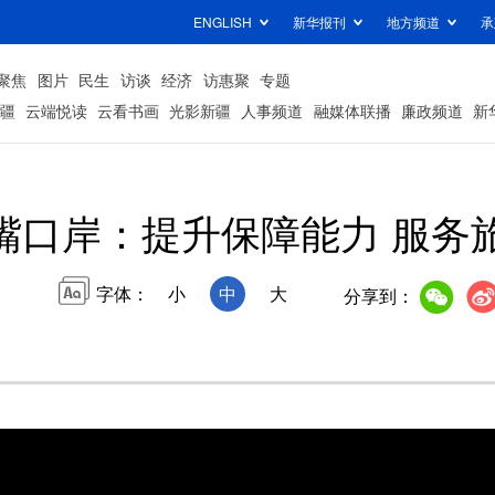
ENGLISH
新华报刊
地方频道
承
聚焦
图片
民生
访谈
经济
访惠聚
专题
疆
云端悦读
云看书画
光影新疆
人事频道
融媒体联播
廉政频道
新
嘴口岸：提升保障能力 服务
字体：
小
中
大
分享到：