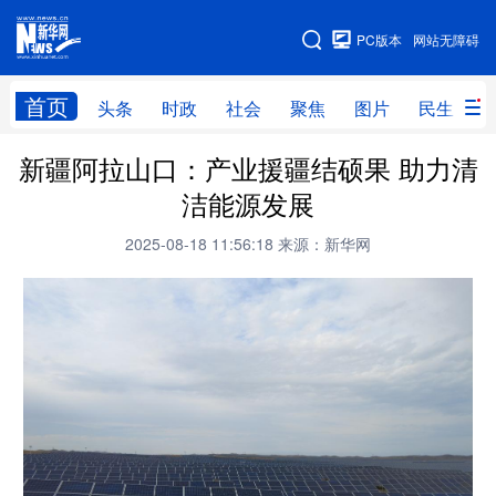
手机版
PC版本
网站无障碍
网站地图
首页
头条
时政
社会
聚焦
图片
民生
新疆阿拉山口：产业援疆结硕果 助力清
头条
时政
社会
聚焦
洁能源发展
图片
民生
访谈
经济
2025-08-18 11:56:18
来源：新华网
访惠聚
专题
服务
援疆
云游新疆
云端悦读
云看书画
光影新疆
人事频道
融媒体联播
廉政频道
新华视角看新疆
地方频道
北京
天津
河北
山西