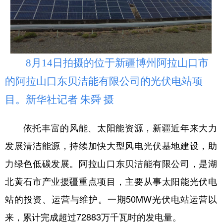
辽宁
吉林
上海
江苏
浙江
安徽
福建
江西
山东
河南
湖北
湖南
8月14日拍摄的位于新疆博州阿拉山口市
广东
广西
海南
重庆
的阿拉山口东贝洁能有限公司的光伏电站项
目。新华社记者 朱舜 摄
四川
贵州
云南
西藏
陕西
甘肃
青海
宁夏
依托丰富的风能、太阳能资源，新疆近年来大力
新疆
内蒙古
黑龙江
发展清洁能源，持续加快大型风电光伏基地建设，助
力绿色低碳发展。阿拉山口东贝洁能有限公司，是湖
多语种频道
北黄石市产业援疆重点项目，主要从事太阳能光伏电
站的投资、运营与维护。一期50MW光伏电站运营以
English
Español
Français
عربى
来，累计完成超过72883万千瓦时的发电量。