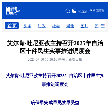
手机版
网站无障碍
PC版本
网站地图
首页
头条
时政
社会
聚焦
图片
民生
头条
时政
社会
聚焦
艾尔肯·吐尼亚孜主持召开2025年自治
区十件民生实事推进调度会
图片
民生
访谈
经济
2025-07-30 15:36:16
来源：新疆日报
访惠聚
专题
服务
援疆
云游新疆
云端悦读
云看书画
光影新疆
艾尔肯·吐尼亚孜主持召开2025年自治区十件民生实
人事频道
融媒体联播
廉政频道
新华视角看
事推进调度会
地方频道
确保早完成早见效早受益
北京
天津
河北
山西