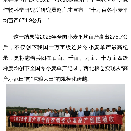
作物科学研究所研究员赵广才宣布：“十万亩冬小麦平
辽宁
吉林
上海
江苏
均亩产674.9公斤。”
浙江
安徽
福建
江西
山东
河南
湖北
湖南
这一结果较2025年全国小麦平均亩产高出275.7公
斤，不仅创下我国十万亩级连片冬小麦单产最高纪
广东
广西
海南
重庆
录，更标志着兵团在百亩、千亩、万亩、十万亩四级
四川
贵州
云南
西藏
梯度均创下全国冬小麦单产纪录，西北粮仓实现从“高
陕西
甘肃
青海
宁夏
产示范田”向“吨粮大田”的规模化跨越。
新疆
内蒙古
黑龙江
多语种频道
English
Español
Français
عربى