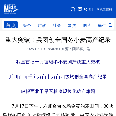
手机版
PC版本
网站无障碍
网站地图
首页
头条
时政
社会
聚焦
图片
民生
重大突破！兵团创全国冬小麦高产纪录
头条
时政
社会
聚焦
2025-07-19 18:46:51
来源：团炬客户端
图片
民生
访谈
经济
访惠聚
我国首批十万亩级冬小麦测产获重大突破
专题
服务
援疆
云游新疆
云端悦读
云看书画
光影新疆
兵团百亩千亩万亩十万亩四级均创全国高产纪录
人事频道
融媒体联播
廉政频道
新华视角看新疆
破解西北干旱区粮食规模化稳产难题
地方频道
7月17日下午，六师奇台农场金黄的麦田间，30块
北京
天津
河北
山西
采样条田的实收数据经反复核验后，中国农业科学院