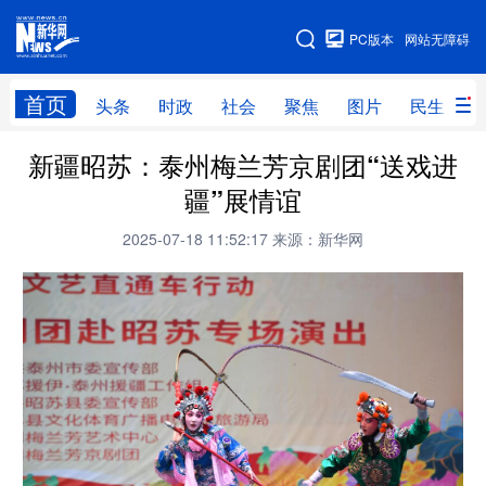
手机版
PC版本
网站无障碍
网站地图
首页
头条
时政
社会
聚焦
图片
民生
新疆昭苏：泰州梅兰芳京剧团“送戏进
头条
时政
社会
聚焦
疆”展情谊
图片
民生
访谈
经济
2025-07-18 11:52:17
来源：新华网
访惠聚
专题
服务
援疆
云游新疆
云端悦读
云看书画
光影新疆
人事频道
融媒体联播
廉政频道
新华视角看新疆
地方频道
北京
天津
河北
山西