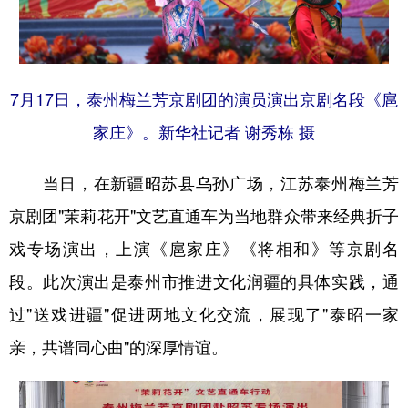
辽宁
吉林
上海
江苏
浙江
安徽
福建
江西
7月17日，泰州梅兰芳京剧团的演员演出京剧名段《扈
山东
河南
湖北
湖南
家庄》。新华社记者 谢秀栋 摄
广东
广西
海南
重庆
当日，在新疆昭苏县乌孙广场，江苏泰州梅兰芳
四川
贵州
云南
西藏
京剧团"茉莉花开"文艺直通车为当地群众带来经典折子
陕西
甘肃
青海
宁夏
戏专场演出，上演《扈家庄》《将相和》等京剧名
新疆
内蒙古
黑龙江
段。此次演出是泰州市推进文化润疆的具体实践，通
过"送戏进疆"促进两地文化交流，展现了"泰昭一家
多语种频道
亲，共谱同心曲"的深厚情谊。
English
Español
Français
عربى