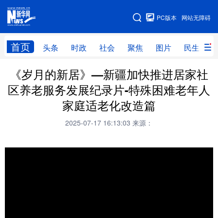
手机版
PC版本
网站无障碍
网站地图
首页
头条
时政
社会
聚焦
图片
民生
《岁月的新居》—新疆加快推进居家社
头条
时政
社会
聚焦
区养老服务发展纪录片-特殊困难老年人
图片
民生
访谈
经济
家庭适老化改造篇
访惠聚
专题
服务
援疆
2025-07-17 16:13:03
来源：
云游新疆
云端悦读
云看书画
光影新疆
人事频道
融媒体联播
廉政频道
新华视角看新疆
地方频道
北京
天津
河北
山西