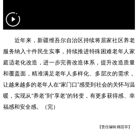
辽宁
吉林
上海
江苏
浙江
安徽
福建
江西
山东
河南
湖北
湖南
近年来，新疆维吾尔自治区持续将居家社区养老
广东
广西
海南
重庆
服务纳入十件民生实事，持续推进特殊困难老年人家
庭适老化改造，进一步完善改造体系，提升改造质量
四川
贵州
云南
西藏
和覆盖面，精准满足老年人多样化、多层次的需求，
陕西
甘肃
青海
宁夏
让越来越多的老年人在“家门口”感受到社会的关怀与温
新疆
内蒙古
黑龙江
暖，实现从“养老”到“享老”的转变，有更多获得感、幸
福感和安全感。（完）
多语种频道
English
Español
Français
عربى
【责任编辑:顾芸菲】