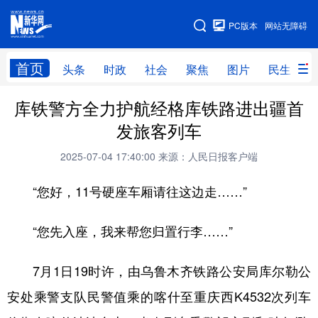
手机版
PC版本
网站无障碍
网站地图
首页
头条
时政
社会
聚焦
图片
民生
库铁警方全力护航经格库铁路进出疆首
头条
时政
社会
聚焦
发旅客列车
图片
民生
访谈
经济
2025-07-04 17:40:00
来源：人民日报客户端
访惠聚
专题
服务
援疆
“您好，11号硬座车厢请往这边走……”
云游新疆
云端悦读
云看书画
光影新疆
人事频道
融媒体联播
廉政频道
新华视角看新疆
“您先入座，我来帮您归置行李……”
7月1日19时许，由乌鲁木齐铁路公安局库尔勒公
地方频道
安处乘警支队民警值乘的喀什至重庆西K4532次列车
北京
天津
河北
山西