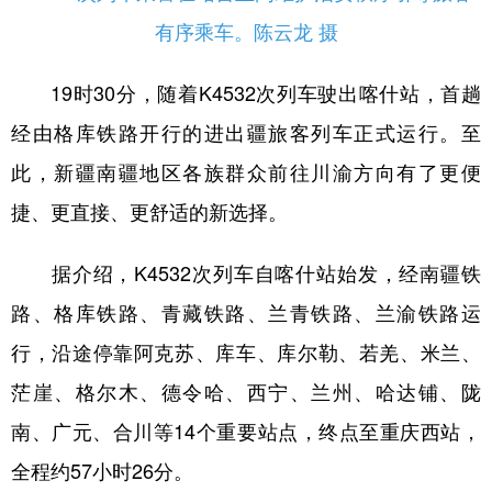
Русский язык
日本語
한국어
有序乘车。陈云龙 摄
Deutsch
Português
19时30分，随着K4532次列车驶出喀什站，首趟
经由格库铁路开行的进出疆旅客列车正式运行。至
此，新疆南疆地区各族群众前往川渝方向有了更便
捷、更直接、更舒适的新选择。
据介绍，K4532次列车自喀什站始发，经南疆铁
路、格库铁路、青藏铁路、兰青铁路、兰渝铁路运
行，沿途停靠阿克苏、库车、库尔勒、若羌、米兰、
茫崖、格尔木、德令哈、西宁、兰州、哈达铺、陇
南、广元、合川等14个重要站点，终点至重庆西站，
全程约57小时26分。