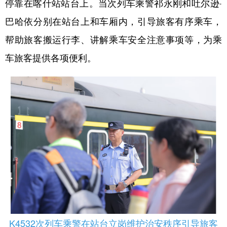
停靠在喀什站站台上。当次列车乘警祁永刚和吐尔逊·
辽宁
吉林
上海
江苏
巴哈依分别在站台上和车厢内，引导旅客有序乘车，
帮助旅客搬运行李、讲解乘车安全注意事项等，为乘
浙江
安徽
福建
江西
车旅客提供各项便利。
山东
河南
湖北
湖南
广东
广西
海南
重庆
四川
贵州
云南
西藏
陕西
甘肃
青海
宁夏
新疆
内蒙古
黑龙江
多语种频道
English
Español
Français
عربى
K4532次列车乘警在站台立岗维护治安秩序引导旅客