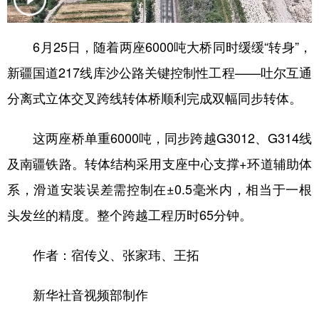
辽宁
吉林
上海
江苏
6月25日，随着两座6000吨大桥同时缓缓“转身”，
浙江
安徽
福建
江西
新疆国道217线库沙公路关键控制性工程——吐尔互通
山东
河南
湖北
湖南
分离式立体交叉跨线转体桥顺利完成双幅同步转体。
广东
广西
海南
重庆
这两座桥单重6000吨，同步跨越G3012、G314线
四川
贵州
云南
西藏
及南疆铁路。转体结构采用支座中心支撑+环道辅助体
陕西
甘肃
青海
宁夏
系，滑道安装误差需控制在±0.5毫米内，相当于一根
新疆
内蒙古
黑龙江
头发丝的精度。整个跨越工程历时65分钟。
作者：宿传义、张家玮、王拓
多语种频道
English
Español
Français
عربى
新华社音视频部制作