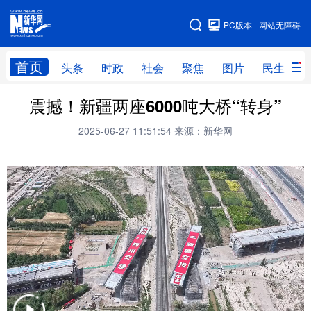
手机版
PC版本
网站无障碍
网站地图
首页
头条
时政
社会
聚焦
图片
民生
震撼！新疆两座6000吨大桥“转身”
头条
时政
社会
聚焦
2025-06-27 11:51:54
来源：新华网
图片
民生
访谈
经济
访惠聚
专题
服务
援疆
云游新疆
云端悦读
云看书画
光影新疆
人事频道
融媒体联播
廉政频道
新华视角看新疆
地方频道
北京
天津
河北
山西