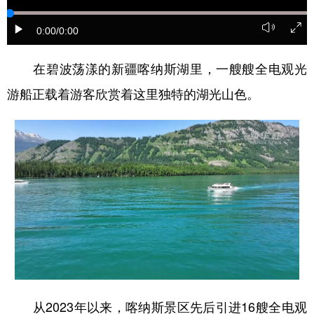
辽宁
吉林
上海
江苏
0:00
/0:00
浙江
安徽
福建
江西
在碧波荡漾的新疆喀纳斯湖里，一艘艘全电观光
山东
河南
湖北
湖南
游船正载着游客欣赏着这里独特的湖光山色。
广东
广西
海南
重庆
四川
贵州
云南
西藏
陕西
甘肃
青海
宁夏
新疆
内蒙古
黑龙江
多语种频道
English
Español
Français
عربى
从2023年以来，喀纳斯景区先后引进16艘全电观