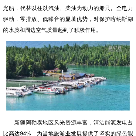
Русский язык
日本語
한국어
光船，代替以往以汽油、柴油为动力的船只。全电力
Deutsch
Português
驱动，零排放、低噪音的显著优势，对保护喀纳斯湖
的水质和周边空气质量起到了积极作用。
新疆阿勒泰地区风光资源丰富，清洁能源发电占
比高达94%，为当地旅游业发展提供了坚实的绿色能