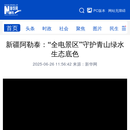
手机版
PC版本
网站无障碍
网站地图
首页
头条
时政
社会
聚焦
图片
民生
新疆阿勒泰：“全电景区”守护青山绿水
头条
时政
社会
聚焦
生态底色
图片
民生
访谈
经济
2025-06-26 11:56:42
来源：新华网
访惠聚
专题
服务
援疆
云游新疆
云端悦读
云看书画
光影新疆
人事频道
融媒体联播
廉政频道
新华视角看新疆
地方频道
北京
天津
河北
山西