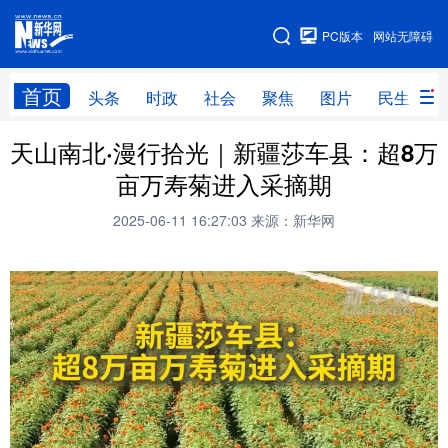
手机版
PC版本
网站无障碍
网站地图
首页
头条
时政
社会
聚焦
图片
民生
天山南北·漫行拾光｜新疆莎车县：超8万
头条
时政
社会
聚焦
亩万寿菊进入采摘期
图片
民生
访谈
经济
2025-06-11 16:27:03
来源：新华网
访惠聚
专题
服务
援疆
云游新疆
云端悦读
云看书画
光影新疆
人事频道
融媒体联播
廉政频道
新华视角看新疆
地方频道
北京
天津
河北
山西