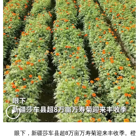
辽宁
吉林
上海
江苏
浙江
安徽
福建
江西
山东
河南
湖北
湖南
广东
广西
海南
重庆
四川
贵州
云南
西藏
陕西
甘肃
青海
宁夏
新疆
内蒙古
黑龙江
多语种频道
English
Español
Français
عربى
眼下，新疆莎车县超8万亩万寿菊迎来丰收季。橙