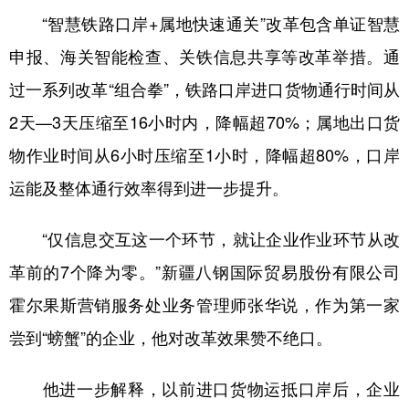
“智慧铁路口岸+属地快速通关”改革包含单证智慧
辽宁
吉林
上海
江苏
申报、海关智能检查、关铁信息共享等改革举措。通
浙江
安徽
福建
江西
过一系列改革“组合拳”，铁路口岸进口货物通行时间从
山东
河南
湖北
湖南
2天—3天压缩至16小时内，降幅超70%；属地出口货
广东
广西
海南
重庆
物作业时间从6小时压缩至1小时，降幅超80%，口岸
运能及整体通行效率得到进一步提升。
四川
贵州
云南
西藏
陕西
甘肃
青海
宁夏
“仅信息交互这一个环节，就让企业作业环节从改
新疆
内蒙古
黑龙江
革前的7个降为零。”新疆八钢国际贸易股份有限公司
霍尔果斯营销服务处业务管理师张华说，作为第一家
多语种频道
尝到“螃蟹”的企业，他对改革效果赞不绝口。
English
Español
Français
عربى
他进一步解释，以前进口货物运抵口岸后，企业