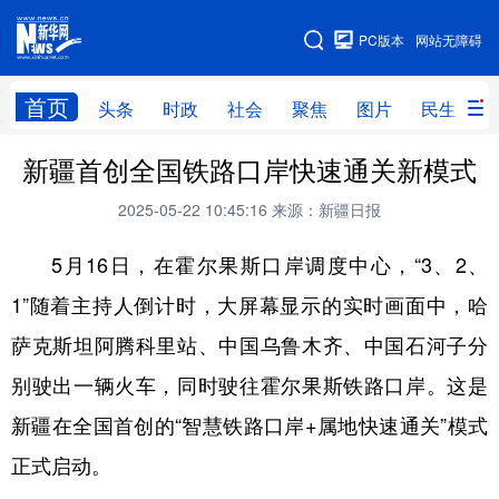
手机版
PC版本
网站无障碍
网站地图
首页
头条
时政
社会
聚焦
图片
民生
新疆首创全国铁路口岸快速通关新模式
头条
时政
社会
聚焦
2025-05-22 10:45:16
来源：新疆日报
图片
民生
访谈
经济
5月16日，在霍尔果斯口岸调度中心，“3、2、
访惠聚
专题
服务
援疆
1”随着主持人倒计时，大屏幕显示的实时画面中，哈
云游新疆
云端悦读
云看书画
光影新疆
萨克斯坦阿腾科里站、中国乌鲁木齐、中国石河子分
人事频道
融媒体联播
廉政频道
新华视角看新疆
别驶出一辆火车，同时驶往霍尔果斯铁路口岸。这是
新疆在全国首创的“智慧铁路口岸+属地快速通关”模式
地方频道
正式启动。
北京
天津
河北
山西