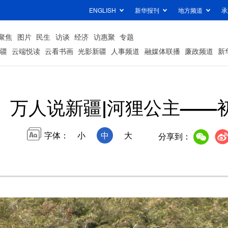
ENGLISH
新华报刊
地方频道
承
聚焦
图片
民生
访谈
经济
访惠聚
专题
疆
云端悦读
云看书画
光影新疆
人事频道
融媒体联播
廉政频道
新
万人说新疆|河狸公主——
字体：
小
中
大
分享到：