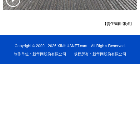
辽宁
吉林
上海
江苏
【责任编辑:张婧】
浙江
安徽
福建
江西
山东
河南
湖北
湖南
Copyright © 2000 - 2026 XINHUANET.com All Rights Reserved.
广东
广西
海南
重庆
制作单位：新华网股份有限公司 版权所有：新华网股份有限公司
四川
贵州
云南
西藏
陕西
甘肃
青海
宁夏
新疆
内蒙古
黑龙江
多语种频道
English
Español
Français
عربى