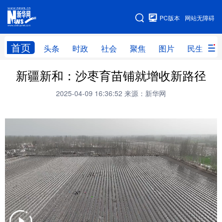
手机版
PC版本
网站无障碍
网站地图
首页
头条
时政
社会
聚焦
图片
民生
新疆新和：沙枣育苗铺就增收新路径
头条
时政
社会
聚焦
2025-04-09 16:36:52
来源：新华网
图片
民生
访谈
经济
访惠聚
专题
服务
援疆
云游新疆
云端悦读
云看书画
光影新疆
人事频道
融媒体联播
廉政频道
新华视角看新疆
地方频道
北京
天津
河北
山西