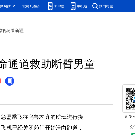
建网站
网站无障碍
客户端
手机版
站内搜索
华视角看新疆
命通道救助断臂男童
，急需乘飞往乌鲁木齐的航班进行接
，飞机已经关闭舱门开始滑向跑道，