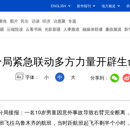
ENGLISH
新华报刊
地方频道
承
聚焦
图片
民生
访谈
经济
访惠聚
专题
疆
云端悦读
云看书画
光影新疆
人事频道
融媒体联播
廉政频道
新
分局紧急联动多方力量开辟生
字体：
小
中
大
分享到：
分局接报：一名10岁男童因意外事故导致右臂完全断离
班飞往乌鲁木齐的航班，当时距航班起飞不剩半个小时