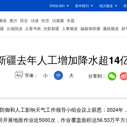
ENGLISH
新华报刊
地方频道
承
聚焦
图片
民生
访谈
经济
访惠聚
专题
疆
云端悦读
云看书画
光影新疆
人事频道
融媒体联播
廉政频道
新
新疆去年人工增加降水超14
字体：
小
中
大
分享到：
防御和人工影响天气工作领导小组会议上获悉：2024年
开展地面作业近5000次，作业覆盖面积达56.53万平方