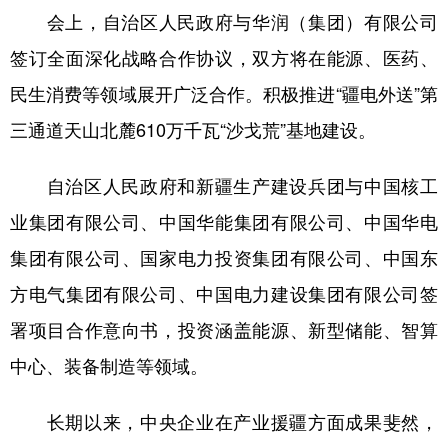
会上，自治区人民政府与华润（集团）有限公司
辽宁
吉林
上海
江苏
签订全面深化战略合作协议，双方将在能源、医药、
浙江
安徽
福建
江西
民生消费等领域展开广泛合作。积极推进“疆电外送”第
山东
河南
湖北
湖南
三通道天山北麓610万千瓦“沙戈荒”基地建设。
广东
广西
海南
重庆
自治区人民政府和新疆生产建设兵团与中国核工
四川
贵州
云南
西藏
业集团有限公司、中国华能集团有限公司、中国华电
陕西
甘肃
青海
宁夏
集团有限公司、国家电力投资集团有限公司、中国东
新疆
内蒙古
黑龙江
方电气集团有限公司、中国电力建设集团有限公司签
署项目合作意向书，投资涵盖能源、新型储能、智算
多语种频道
中心、装备制造等领域。
English
Español
Français
عربى
长期以来，中央企业在产业援疆方面成果斐然，