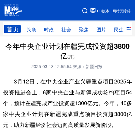
手机版
PC版本
网站无障碍
网站地图
首页
头条
时政
社会
聚焦
图片
民生
今年中央企业计划在疆完成投资超3800
头条
时政
社会
聚焦
亿元
图片
民生
访谈
经济
2025-03-13 12:55:54
来源：新疆日报
访惠聚
专题
服务
援疆
3月12日，在中央企业产业兴疆重点项目2025年
云游新疆
云端悦读
云看书画
光影新疆
投资推进会上，6家中央企业与新疆成功签约项目54
人事频道
融媒体联播
廉政频道
新华视角看新疆
个，预计在疆完成产业投资超1300亿元。今年，40多
家中央企业计划在新疆完成重点项目投资超3800亿
地方频道
元，助力新疆经济社会迈向高质量发展新阶段。
北京
天津
河北
山西