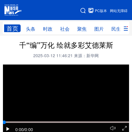
手机版
PC版本
网站无障碍
网站地图
首页
头条
时政
社会
聚焦
图片
民生
千“编”万化 绘就多彩艾德莱斯
头条
时政
社会
聚焦
2025-03-12 11:46:21
来源：新华网
图片
民生
访谈
经济
访惠聚
专题
服务
援疆
云游新疆
云端悦读
云看书画
光影新疆
人事频道
融媒体联播
廉政频道
新华视角看新疆
地方频道
北京
天津
河北
山西
0:00
/0:00