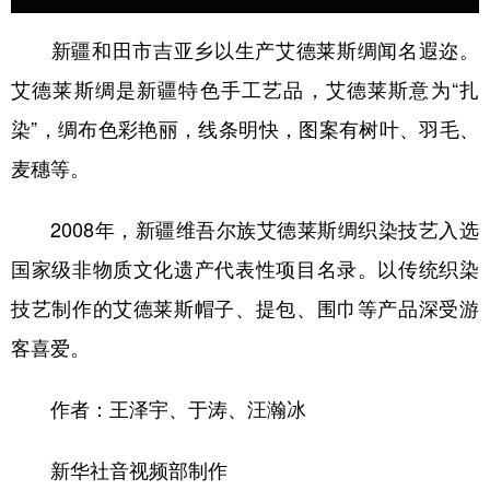
辽宁
吉林
上海
江苏
新疆和田市吉亚乡以生产艾德莱斯绸闻名遐迩。
浙江
安徽
福建
江西
艾德莱斯绸是新疆特色手工艺品，艾德莱斯意为“扎
染”，绸布色彩艳丽，线条明快，图案有树叶、羽毛、
山东
河南
湖北
湖南
麦穗等。
广东
广西
海南
重庆
四川
贵州
云南
西藏
2008年，新疆维吾尔族艾德莱斯绸织染技艺入选
国家级非物质文化遗产代表性项目名录。以传统织染
陕西
甘肃
青海
宁夏
技艺制作的艾德莱斯帽子、提包、围巾等产品深受游
新疆
内蒙古
黑龙江
客喜爱。
多语种频道
作者：王泽宇、于涛、汪瀚冰
English
Español
Français
عربى
新华社音视频部制作