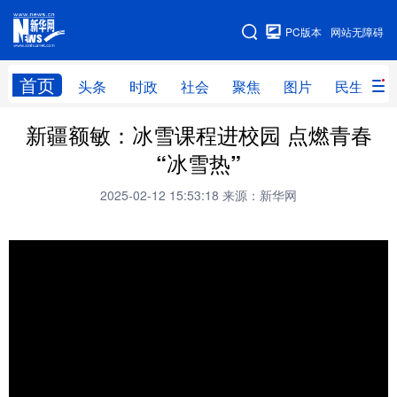
手机版
PC版本
网站无障碍
网站地图
首页
头条
时政
社会
聚焦
图片
民生
新疆额敏：冰雪课程进校园 点燃青春
头条
时政
社会
聚焦
“冰雪热”
图片
民生
访谈
经济
2025-02-12 15:53:18
来源：新华网
访惠聚
专题
服务
援疆
云游新疆
云端悦读
云看书画
光影新疆
人事频道
融媒体联播
廉政频道
新华视角看新疆
地方频道
北京
天津
河北
山西