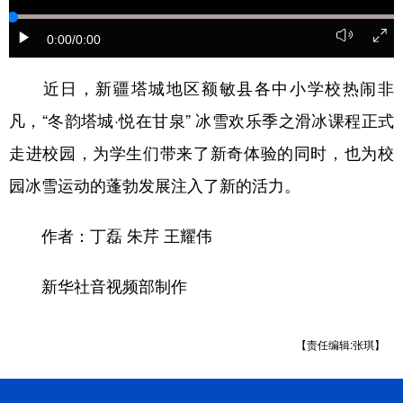
辽宁
吉林
上海
江苏
0:00
/0:00
浙江
安徽
福建
江西
近日，新疆塔城地区额敏县各中小学校热闹非
山东
河南
湖北
湖南
凡，“冬韵塔城·悦在甘泉” 冰雪欢乐季之滑冰课程正式
广东
广西
海南
重庆
走进校园，为学生们带来了新奇体验的同时，也为校
园冰雪运动的蓬勃发展注入了新的活力。
四川
贵州
云南
西藏
陕西
甘肃
青海
宁夏
作者：丁磊 朱芹 王耀伟
新疆
内蒙古
黑龙江
新华社音视频部制作
多语种频道
【责任编辑:张琪】
English
Español
Français
عربى