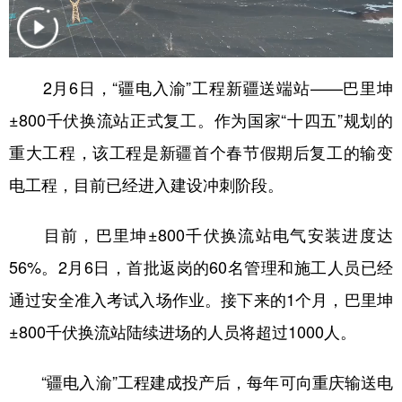
辽宁
吉林
上海
江苏
浙江
安徽
福建
江西
2月6日，“疆电入渝”工程新疆送端站——巴里坤
山东
河南
湖北
湖南
±800千伏换流站正式复工。作为国家“十四五”规划的
广东
广西
海南
重庆
重大工程，该工程是新疆首个春节假期后复工的输变
电工程，目前已经进入建设冲刺阶段。
四川
贵州
云南
西藏
陕西
甘肃
青海
宁夏
目前，巴里坤±800千伏换流站电气安装进度达
新疆
内蒙古
黑龙江
56%。2月6日，首批返岗的60名管理和施工人员已经
通过安全准入考试入场作业。接下来的1个月，巴里坤
多语种频道
±800千伏换流站陆续进场的人员将超过1000人。
English
Español
Français
عربى
“疆电入渝”工程建成投产后，每年可向重庆输送电