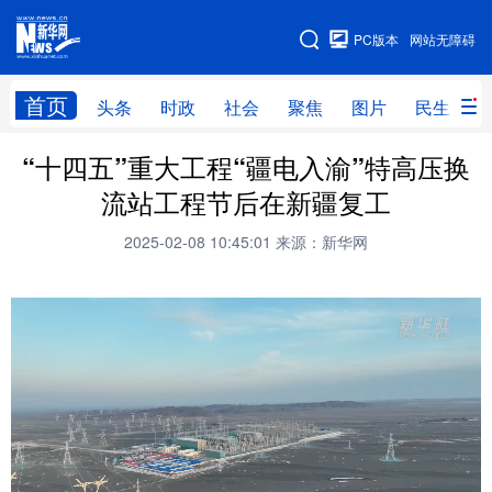
手机版
PC版本
网站无障碍
网站地图
首页
头条
时政
社会
聚焦
图片
民生
“十四五”重大工程“疆电入渝”特高压换
头条
时政
社会
聚焦
流站工程节后在新疆复工
图片
民生
访谈
经济
2025-02-08 10:45:01
来源：新华网
访惠聚
专题
服务
援疆
云游新疆
云端悦读
云看书画
光影新疆
人事频道
融媒体联播
廉政频道
新华视角看新疆
地方频道
北京
天津
河北
山西