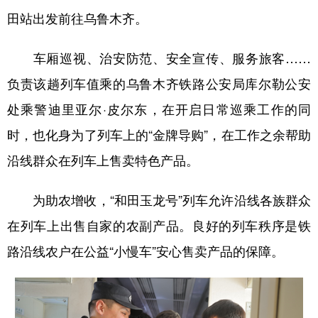
田站出发前往乌鲁木齐。
辽宁
吉林
上海
江苏
浙江
安徽
福建
江西
车厢巡视、治安防范、安全宣传、服务旅客……
负责该趟列车值乘的乌鲁木齐铁路公安局库尔勒公安
山东
河南
湖北
湖南
处乘警迪里亚尔·皮尔东，在开启日常巡乘工作的同
广东
广西
海南
重庆
时，也化身为了列车上的“金牌导购”，在工作之余帮助
四川
贵州
云南
西藏
沿线群众在列车上售卖特色产品。
陕西
甘肃
青海
宁夏
为助农增收，“和田玉龙号”列车允许沿线各族群众
新疆
内蒙古
黑龙江
在列车上出售自家的农副产品。良好的列车秩序是铁
路沿线农户在公益“小慢车”安心售卖产品的保障。
多语种频道
English
Español
Français
عربى