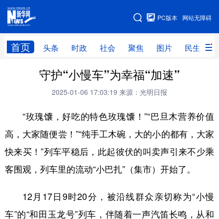
手机版
PC版本
网站无障碍
网站地图
首页
头条
时政
社会
聚焦
图片
民生
守护“小慢车”为幸福“加速”
头条
时政
社会
聚焦
2025-01-06 17:03:19
来源：光明日报
图片
民生
访谈
经济
“玫瑰馕，好吃的特色玫瑰馕！”“巴旦木营养价值
访惠聚
专题
服务
援疆
高，大家随便尝！”“纯手工木碗，大的小的都有，大家
云游新疆
云端悦读
云看书画
光影新疆
快来买！”列车平稳后，此起彼伏的叫卖声引来不少乘
人事频道
融媒体联播
廉政频道
新华视角看新疆
客围观，列车里的流动“小巴扎”（集市）开始了。
地方频道
12月17日9时20分，被沿线群众亲切称为“小慢
车”的“和田玉龙号”列车，伴随着一声汽笛长鸣，从和
北京
天津
河北
山西