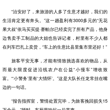
“治安好了，来旅游的人多了生意才越好，我们的
生活肯定更有奔头。”这一趟盈利有3000多元的“无花
果大叔”依马买买提·赛帕尔已经卖完了所有产品，他身
边售卖手工制品的大姐也告诉记者，村里有不少人都
在列车巴扎上卖货，“车上的生意比县里集市里还好！”
旅客平安无事，才能有情致挑选喜欢的物品，从
而最大限度促进沿线农户在公益“小慢车”增收致
富。“‘小警务’里有‘大情怀’。”这是大队长任龙常挂在嘴
边的一句话。
“报告指挥室，警情处置完毕，为旅客挽回损失15
万余元。”顿时，车厢里响起一片掌声。