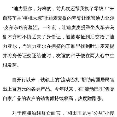
“迪力亚尔，好样的，前几次还帮我换了零钱！”来
自莎车县“樱桃大叔”吐迪麦麦提的夸赞让乘警迪力亚尔
·皮尔东略有羞涩。一年前，吐迪麦麦提乘坐火车去乌
鲁木齐时不慎丢失了身份证，被旅客捡到后交给了迪
力亚尔，当迪力亚尔在拥挤的车厢里找到吐迪麦麦提
并将身份证交还给他时，友谊的种子便在两人心中生
根发芽。
自开行以来，铁轨上的“流动巴扎”帮助南疆居民售
出上百万元的各类产品。今年以来，在“流动巴扎”售卖
自家产品的农户的销售额持续攀高，热度蹭蹭涨。
对于南疆沿线群众而言，“和田玉龙号”公益“小慢