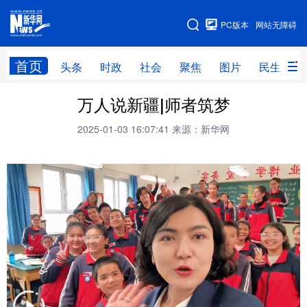
手机版
PC版本
网站无障碍
网站地图
首页
头条
时政
社会
聚焦
图片
民生
万人说新疆|师者筑梦
头条
时政
社会
聚焦
2025-01-03 16:07:41
来源：新华网
图片
民生
访谈
经济
访惠聚
专题
服务
援疆
云游新疆
云端悦读
云看书画
光影新疆
人事频道
融媒体联播
廉政频道
新华视角看新疆
地方频道
北京
天津
河北
山西