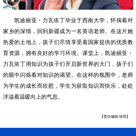
辽宁
吉林
上海
江苏
凯迪丽亚・力瓦依丁毕业于西南大学，怀揣着对
浙江
安徽
福建
江西
家乡的深情，回到新疆成为一名英语老师。在这片她
山东
河南
湖北
湖南
热爱的土地上，孩子们尽情享受着国家提供的优质教
广东
广西
海南
重庆
育资源，拥有良好的学习环境。课堂上，凯迪丽亚・
四川
贵州
云南
西藏
力瓦依丁用知识为孩子们开启新世界的大门，孩子们
的眼中闪烁着对知识的渴望。在这样的氛围中，老师
陕西
甘肃
青海
宁夏
为学生的成长而欣慰，学生为获取知识而快乐，处处
新疆
内蒙古
黑龙江
洋溢着温暖向上的气息。
多语种频道
【责任编辑:张琪】
English
Español
Français
عربى