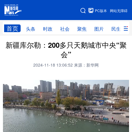
手机版
PC版本
网站无障碍
网站地图
首页
头条
时政
社会
聚焦
图片
民生
新疆库尔勒：200多只天鹅城市中央“聚
头条
时政
社会
聚焦
会”
图片
民生
访谈
经济
2024-11-18 13:06:52
来源：新华网
访惠聚
专题
服务
援疆
云游新疆
云端悦读
云看书画
光影新疆
人事频道
融媒体联播
廉政频道
新华视角看新疆
地方频道
北京
天津
河北
山西