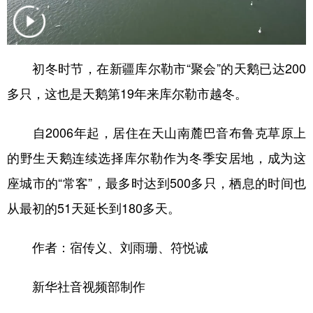
辽宁
吉林
上海
江苏
浙江
安徽
福建
江西
初冬时节，在新疆库尔勒市“聚会”的天鹅已达200
山东
河南
湖北
湖南
多只，这也是天鹅第19年来库尔勒市越冬。
广东
广西
海南
重庆
自2006年起，居住在天山南麓巴音布鲁克草原上
四川
贵州
云南
西藏
的野生天鹅连续选择库尔勒作为冬季安居地，成为这
陕西
甘肃
青海
宁夏
座城市的“常客”，最多时达到500多只，栖息的时间也
新疆
内蒙古
黑龙江
从最初的51天延长到180多天。
作者：宿传义、刘雨珊、符悦诚
多语种频道
新华社音视频部制作
English
Español
Français
عربى