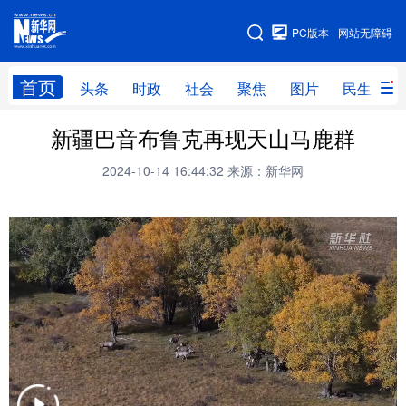
手机版
PC版本
网站无障碍
网站地图
首页
头条
时政
社会
聚焦
图片
民生
新疆巴音布鲁克再现天山马鹿群
头条
时政
社会
聚焦
2024-10-14 16:44:32
来源：新华网
图片
民生
访谈
经济
访惠聚
专题
服务
援疆
云游新疆
云端悦读
云看书画
光影新疆
人事频道
融媒体联播
廉政频道
新华视角看新疆
地方频道
北京
天津
河北
山西