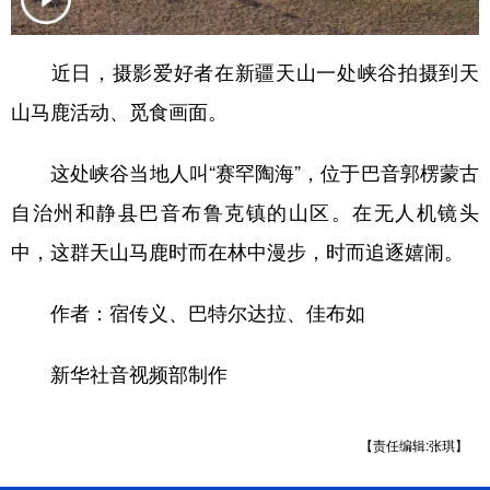
辽宁
吉林
上海
江苏
近日，摄影爱好者在新疆天山一处峡谷拍摄到天
浙江
安徽
福建
江西
山马鹿活动、觅食画面。
山东
河南
湖北
湖南
这处峡谷当地人叫“赛罕陶海”，位于巴音郭楞蒙古
广东
广西
海南
重庆
自治州和静县巴音布鲁克镇的山区。在无人机镜头
四川
贵州
云南
西藏
中，这群天山马鹿时而在林中漫步，时而追逐嬉闹。
陕西
甘肃
青海
宁夏
作者：宿传义、巴特尔达拉、佳布如
新疆
内蒙古
黑龙江
新华社音视频部制作
多语种频道
English
Español
Français
عربى
【责任编辑:张琪】