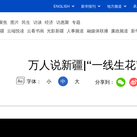
ENGLISH
新华报刊
地方频道
承
聚焦
图片
民生
访谈
经济
访惠聚
专题
疆
云端悦读
云看书画
光影新疆
人事频道
融媒体联播
廉政频道
新
万人说新疆|“一线生花
字体：
小
中
大
分享到：