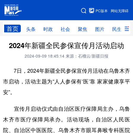
手机版
PC版本
网站无障碍
网站地图
首页
头条
时政
社会
聚焦
图片
民生
2024年新疆全民参保宣传月活动启动
头条
时政
社会
聚焦
2024-09-09 18:45:14
来源：石榴云/新疆日报
图片
民生
访谈
经济
7日，2024年新疆全民参保宣传月活动在乌鲁木齐
访惠聚
专题
服务
援疆
市启动，活动主题为“人人参保有‘医’靠 家家健康享平
云游新疆
云端悦读
云看书画
光影新疆
安”。
人事频道
融媒体联播
廉政频道
新华视角看新疆
宣传月启动仪式由自治区医疗保障局主办，乌鲁
地方频道
木齐市医疗保障局承办。活动现场，自治区人民医
院、自治区中医医院、乌鲁木齐市眼耳鼻喉专科医院
北京
天津
河北
山西