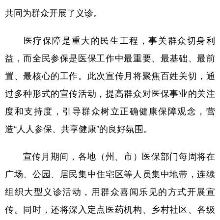
共同为群众开展了义诊。
辽宁
吉林
上海
江苏
浙江
安徽
福建
江西
医疗保障是重大的民生工程，事关群众切身利
益，而全民参保是医保工作中最重要、最基础、最前
山东
河南
湖北
湖南
置、最核心的工作。此次宣传月将聚焦百姓关切，通
广东
广西
海南
重庆
过多种形式的宣传活动，提高群众对医保事业的关注
四川
贵州
云南
西藏
度和支持度，引导群众树立正确健康保障观念，营
陕西
甘肃
青海
宁夏
造“人人参保、共享健康”的良好氛围。
新疆
内蒙古
黑龙江
宣传月期间，各地（州、市）医保部门每周将在
广场、公园、居民集中住宅区等人员集中地带，连续
多语种频道
组织大型义诊活动，用群众喜闻乐见的方式开展宣
English
Español
Français
عربى
传。同时，还将深入定点医药机构、乡村社区、各级