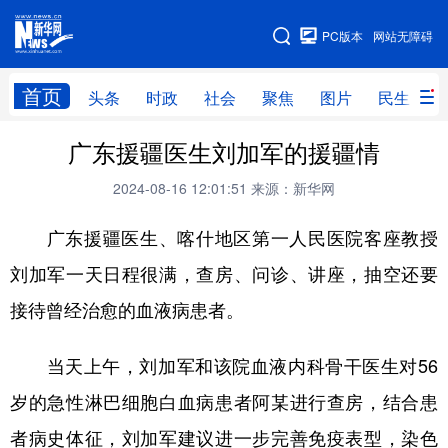
手机版
PC版本
网站无障碍
网站地图
首页
头条
时政
社会
聚焦
图片
民生
广东援疆医生刘加军的援疆情
头条
时政
社会
聚焦
2024-08-16 12:01:51
来源：新华网
图片
民生
访谈
经济
广东援疆医生、喀什地区第一人民医院客座教授
访惠聚
专题
服务
援疆
刘加军一天日程很满，查房、问诊、讲座，抽空还要
云游新疆
云端悦读
云看书画
光影新疆
接待曾经治愈的血液病患者。
人事频道
融媒体联播
廉政频道
新华视角看新疆
当天上午，刘加军和该院血液内科骨干医生对56
地方频道
岁的急性淋巴细胞白血病患者阿某进行查房，结合患
者病史体征，刘加军建议进一步完善免疫表型，染色
北京
天津
河北
山西