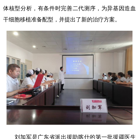
体核型分析，有条件时完善二代测序，为异基因造血
辽宁
吉林
上海
江苏
干细胞移植准备配型，并提出了新的治疗方案。
浙江
安徽
福建
江西
山东
河南
湖北
湖南
广东
广西
海南
重庆
四川
贵州
云南
西藏
陕西
甘肃
青海
宁夏
新疆
内蒙古
黑龙江
多语种频道
English
Español
Français
عربى
刘加军是广东省派出援助喀什的第一批援疆医生