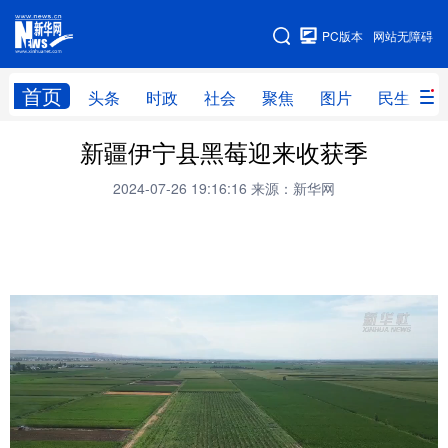
手机版
PC版本
网站无障碍
网站地图
首页
头条
时政
社会
聚焦
图片
民生
新疆伊宁县黑莓迎来收获季
头条
时政
社会
聚焦
2024-07-26 19:16:16
来源：新华网
图片
民生
访谈
经济
访惠聚
专题
服务
援疆
云游新疆
云端悦读
云看书画
光影新疆
人事频道
融媒体联播
廉政频道
新华视角看新疆
地方频道
北京
天津
河北
山西