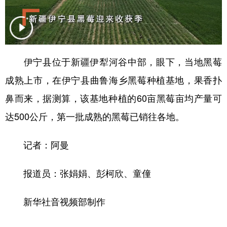
辽宁
吉林
上海
江苏
浙江
安徽
福建
江西
伊宁县位于新疆伊犁河谷中部，眼下，当地黑莓
山东
河南
湖北
湖南
成熟上市，在伊宁县曲鲁海乡黑莓种植基地，果香扑
广东
广西
海南
重庆
鼻而来，据测算，该基地种植的60亩黑莓亩均产量可
四川
贵州
云南
西藏
达500公斤，第一批成熟的黑莓已销往各地。
陕西
甘肃
青海
宁夏
记者：阿曼
新疆
内蒙古
黑龙江
报道员：张娟娟、彭柯欣、童僮
多语种频道
新华社音视频部制作
English
Español
Français
عربى