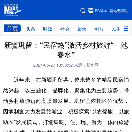
手机版
PC版本
网站无障碍
网站地图
首页
头条
时政
社会
聚焦
图片
民生
新疆巩留：“民宿热”激活乡村旅游“一池
头条
时政
社会
聚焦
春水”
图片
民生
访谈
经济
2024-05-27 10:36:32
来源：新华网
访惠聚
专题
服务
援疆
近年来，在新疆巩留县，越来越多的精品民宿悄
云游新疆
云端悦读
云看书画
光影新疆
然兴起，以主题化、品牌化、聚集化为主要趋势，带
人事频道
融媒体联播
廉政频道
新华视角看新疆
动乡村旅游迈向高质量发展。巩留县依托区位优势，
因地制宜大力发展旅游业，积极探索“以农促旅、以旅
地方频道
助农”发展模式，打造集吃、住、玩、游为一体的旅游
北京
天津
河北
山西