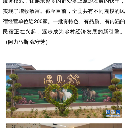
服务模式，让越来越多的群众搭上旅游发展的快车，
实现了增收致富。截至目前，全县共有不同规模的民
辽宁
吉林
上海
江苏
宿经营单位近200家。一批有特色、有品质、有内涵的
浙江
安徽
福建
江西
民宿正在兴起，逐步成为乡村经济发展的新引擎。
山东
河南
湖北
湖南
（阿力马斯 张守芳）
广东
广西
海南
重庆
四川
贵州
云南
西藏
陕西
甘肃
青海
宁夏
新疆
内蒙古
黑龙江
多语种频道
English
Español
Français
عربى