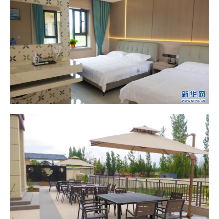
Русский язык
日本語
한국어
Deutsch
Português