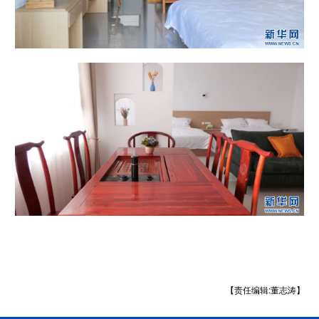
【责任编辑:董志涛】