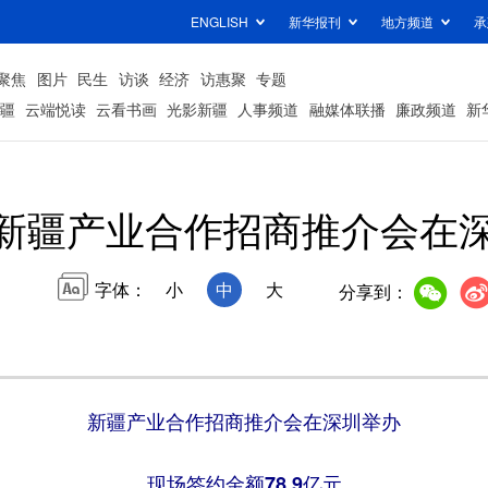
ENGLISH
新华报刊
地方频道
承
聚焦
图片
民生
访谈
经济
访惠聚
专题
疆
云端悦读
云看书画
光影新疆
人事频道
融媒体联播
廉政频道
新
新疆产业合作招商推介会在
字体：
小
中
大
分享到：
新疆产业合作招商推介会在深圳举办
现场签约金额78.9亿元