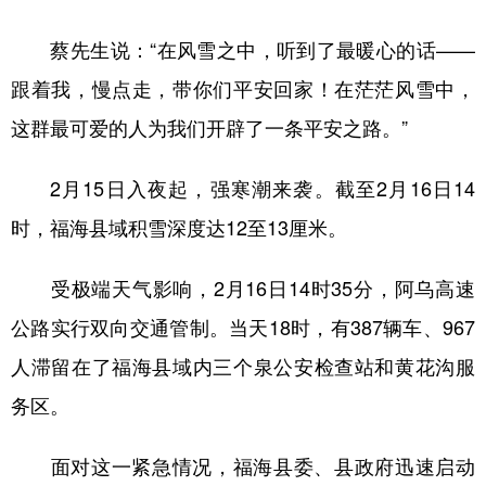
辽宁
吉林
上海
江苏
蔡先生说：“在风雪之中，听到了最暖心的话——
浙江
安徽
福建
江西
跟着我，慢点走，带你们平安回家！在茫茫风雪中，
这群最可爱的人为我们开辟了一条平安之路。”
山东
河南
湖北
湖南
广东
广西
海南
重庆
2月15日入夜起，强寒潮来袭。截至2月16日14
四川
贵州
云南
西藏
时，福海县域积雪深度达12至13厘米。
陕西
甘肃
青海
宁夏
受极端天气影响，2月16日14时35分，阿乌高速
新疆
内蒙古
黑龙江
公路实行双向交通管制。当天18时，有387辆车、967
人滞留在了福海县域内三个泉公安检查站和黄花沟服
多语种频道
务区。
English
Español
Français
عربى
面对这一紧急情况，福海县委、县政府迅速启动