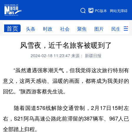
手机版
PC版本
网站无障碍
网站地图
首页
头条
时政
社会
聚焦
图片
民生
风雪夜，近千名旅客被暖到了
头条
时政
社会
聚焦
2024-02-18 11:23:47
来源： 新疆日报
图片
民生
访谈
经济
“虽然遭遇强寒潮天气，但我觉得这次旅行特别有
访惠聚
专题
服务
援疆
意义，这两天感动、温暖的画面，都将成为我美好的
云游新疆
云端悦读
云看书画
光影新疆
回忆。”陕西游客蔡先生说。
人事频道
融媒体联播
廉政频道
新华视角看新疆
随着国道576线解除交通管制，2月17日15时左
地方频道
右，S21阿乌高速公路此前滞留的387辆车、967人已
全部踏上归程。
北京
天津
河北
山西