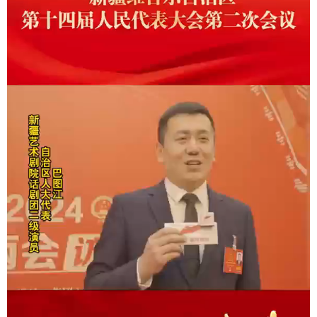
辽宁
吉林
上海
江苏
浙江
安徽
福建
江西
山东
河南
湖北
湖南
广东
广西
海南
重庆
四川
贵州
云南
西藏
陕西
甘肃
青海
宁夏
新疆
内蒙古
黑龙江
多语种频道
English
Español
Français
عربى