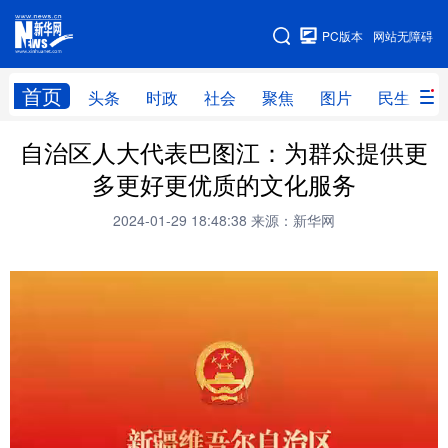
手机版
PC版本
网站无障碍
网站地图
首页
头条
时政
社会
聚焦
图片
民生
自治区人大代表巴图江：为群众提供更
头条
时政
社会
聚焦
多更好更优质的文化服务
图片
民生
访谈
经济
2024-01-29 18:48:38
来源：新华网
访惠聚
专题
服务
援疆
云游新疆
云端悦读
云看书画
光影新疆
人事频道
融媒体联播
廉政频道
新华视角看新疆
地方频道
北京
天津
河北
山西