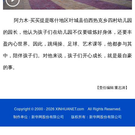
辽宁
吉林
上海
江苏
阿力木
·
买买提是喀什地区叶城县伯西热克乡四村幼儿园
浙江
安徽
福建
江西
的园长，他认为孩子们
在幼儿园
不仅要锻炼好身体，还要
丰
山东
河南
湖北
湖南
盈
内心世界。因此，跳绳操、足球、艺术课等，他都参与其
广东
广西
海南
重庆
中，陪伴孩子们。对他来说，孩子们开心成长，就是最自豪
四川
贵州
云南
西藏
的事。
陕西
甘肃
青海
宁夏
新疆
内蒙古
黑龙江
【责任编辑:董志涛】
多语种频道
Copyright © 2000 - 2026 XINHUANET.com All Rights Reserved.
制作单位：新华网股份有限公司 版权所有：新华网股份有限公司
English
Español
Français
عربى