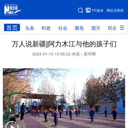
手机版
PC版本
网站无障碍
网站地图
首页
头条
时政
社会
聚焦
图片
民生
万人说新疆|阿力木江与他的孩子们
头条
时政
社会
聚焦
2024-01-10 10:58:22
来源：新华网
图片
民生
访谈
经济
访惠聚
专题
服务
援疆
云游新疆
云端悦读
云看书画
光影新疆
人事频道
融媒体联播
廉政频道
新华视角看新疆
地方频道
北京
天津
河北
山西