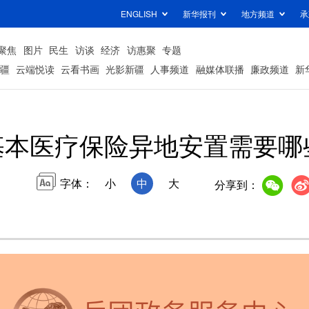
ENGLISH
新华报刊
地方频道
承
聚焦
图片
民生
访谈
经济
访惠聚
专题
疆
云端悦读
云看书画
光影新疆
人事频道
融媒体联播
廉政频道
新
基本医疗保险异地安置需要哪
字体：
小
中
大
分享到：