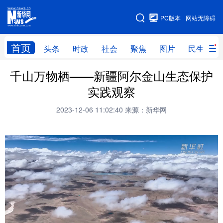
手机版
PC版本
网站无障碍
网站地图
首页
头条
时政
社会
聚焦
图片
民生
千山万物栖——新疆阿尔金山生态保护
头条
时政
社会
聚焦
实践观察
图片
民生
访谈
经济
2023-12-06 11:02:40
来源：新华网
访惠聚
专题
服务
援疆
云游新疆
云端悦读
云看书画
光影新疆
人事频道
融媒体联播
廉政频道
新华视角看新疆
地方频道
北京
天津
河北
山西