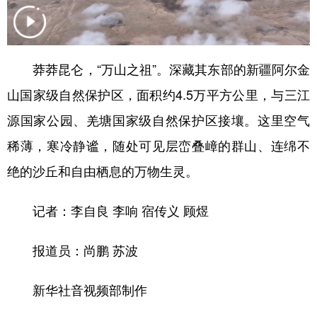
辽宁
吉林
上海
江苏
浙江
安徽
福建
江西
莽莽昆仑，“万山之祖”。深藏其东部的新疆阿尔金
山东
河南
湖北
湖南
山国家级自然保护区，面积约4.5万平方公里，与三江
广东
广西
海南
重庆
源国家公园、羌塘国家级自然保护区接壤。这里空气
稀薄，寒冷静谧，随处可见层峦叠嶂的群山、连绵不
四川
贵州
云南
西藏
绝的沙丘和自由栖息的万物生灵。
陕西
甘肃
青海
宁夏
新疆
内蒙古
黑龙江
记者：李自良 李响 宿传义 顾煜
报道员：尚鹏 苏波
多语种频道
新华社音视频部制作
English
Español
Français
عربى