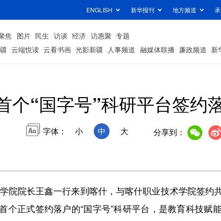
ENGLISH
新华报刊
地方频道
承
聚焦
图片
民生
访谈
经济
访惠聚
专题
疆
云端悦读
云看书画
光影新疆
人事频道
融媒体联播
廉政频道
新
首个“国字号”科研平台签约
字体：
小
中
大
分享到：
学院院长王鑫一行来到喀什，与喀什职业技术学院签约
首个正式签约落户的“国字号”科研平台，是教育科技赋