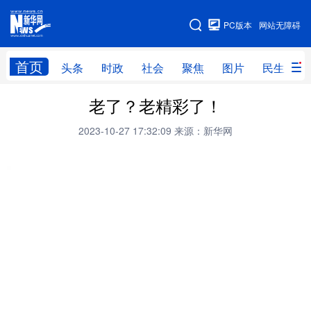
手机版
PC版本
网站无障碍
网站地图
首页
头条
时政
社会
聚焦
图片
民生
老了？老精彩了！
头条
时政
社会
聚焦
2023-10-27 17:32:09
来源：新华网
图片
民生
访谈
经济
访惠聚
专题
服务
援疆
云游新疆
云端悦读
云看书画
光影新疆
人事频道
融媒体联播
廉政频道
新华视角看新疆
地方频道
北京
天津
河北
山西