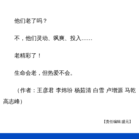
辽宁
吉林
上海
江苏
他们老了吗？
浙江
安徽
福建
江西
不，他们灵动、飒爽、投入……
山东
河南
湖北
湖南
广东
广西
海南
重庆
老精彩了！
四川
贵州
云南
西藏
生命会老，但热爱不会。
陕西
甘肃
青海
宁夏
（作者：王彦君 李炜玢 杨茹清 白雪 卢增源 马乾
新疆
内蒙古
黑龙江
高志峰）
多语种频道
【责任编辑:盛元】
English
Español
Français
عربى