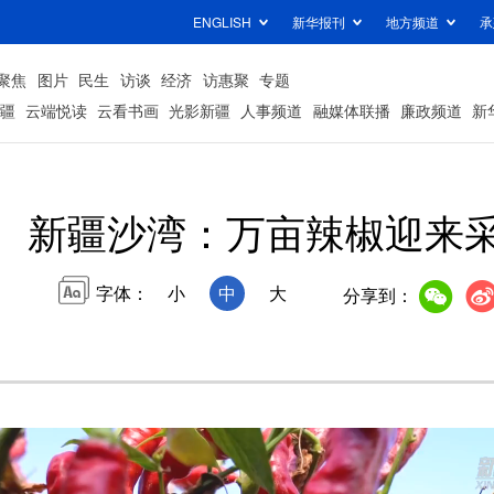
ENGLISH
新华报刊
地方频道
承
聚焦
图片
民生
访谈
经济
访惠聚
专题
疆
云端悦读
云看书画
光影新疆
人事频道
融媒体联播
廉政频道
新
新疆沙湾：万亩辣椒迎来
字体：
小
中
大
分享到：