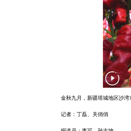
金秋九月，新疆塔城地区沙湾市5
记者：丁磊、关俏俏
报道员：李可、孙志坤