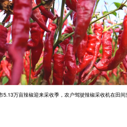
.13万亩辣椒迎来采收季，农户驾驶辣椒采收机在田间