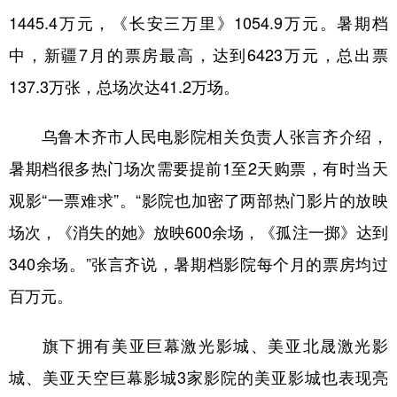
1445.4万元，《长安三万里》1054.9万元。暑期档
辽宁
吉林
上海
江苏
中，新疆7月的票房最高，达到6423万元，总出票
浙江
安徽
福建
江西
137.3万张，总场次达41.2万场。
山东
河南
湖北
湖南
乌鲁木齐市人民电影院相关负责人张言齐介绍，
广东
广西
海南
重庆
暑期档很多热门场次需要提前1至2天购票，有时当天
四川
贵州
云南
西藏
观影“一票难求”。“影院也加密了两部热门影片的放映
陕西
甘肃
青海
宁夏
场次，《消失的她》放映600余场，《孤注一掷》达到
新疆
内蒙古
黑龙江
340余场。”张言齐说，暑期档影院每个月的票房均过
百万元。
多语种频道
旗下拥有美亚巨幕激光影城、美亚北晟激光影
English
Español
Français
عربى
城、美亚天空巨幕影城3家影院的美亚影城也表现亮