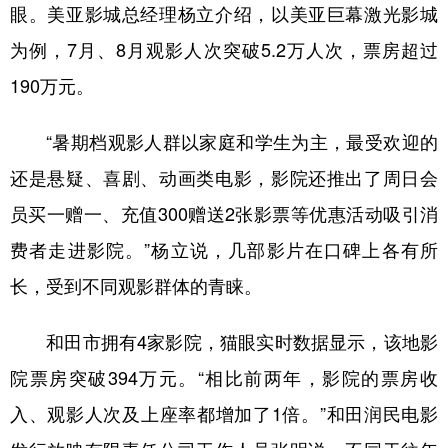
Русский язык
日本語
한국어
眼。美亚影城总经理杨立介绍，以美亚巨幕激光影城
Deutsch
Português
为例，7月、8月观影人次突破5.2万人次，票房超过
190万元。
“暑期档观影人群以家庭和学生为主，最受欢迎的
还是悬疑、喜剧、动画类电影，影院还推出了周日会
员买一赠一、充值300赠送2张影票等优惠活动吸引消
费者走进影院。”杨立说，几部影片在口碑上各有所
长，受到不同观影群体的青睐。
和田市拥有4家影院，猫眼实时数据显示，该地影
院票房突破394万元。“相比前两年，影院的票房收
入、观影人次及上座率都增加了1倍。”和田润民电影