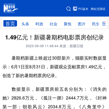
手机版
PC版本
网站无障碍
网站地图
首页
头条
时政
社会
聚焦
图片
民生
1.49亿元！新疆暑期档电影票房创纪录
头条
时政
社会
聚焦
2023-09-08 11:48:44
来源：新疆日报
图片
民生
访谈
经济
暑期档新疆上映超过30部新片，猫眼实时数据显
访惠聚
专题
服务
援疆
示：6月1日至8月31日，新疆观众贡献票房1.49亿元，
云游新疆
云端悦读
云看书画
光影新疆
创造了新的暑期档票房纪录。
人事频道
融媒体联播
廉政频道
新华视角看新疆
数据显示，新疆票房前五名分别为：《消失的
地方频道
她》2826.6万元，《孤注一掷》2444.7万元，《封神
第一部：朝歌风云》2034.8万元，《八角笼中》
北京
天津
河北
山西