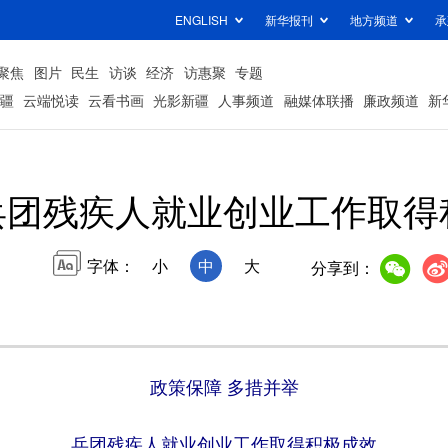
ENGLISH
新华报刊
地方频道
承
聚焦
图片
民生
访谈
经济
访惠聚
专题
疆
云端悦读
云看书画
光影新疆
人事频道
融媒体联播
廉政频道
新
兵团残疾人就业创业工作取得
字体：
小
中
大
分享到：
政策保障 多措并举
兵团残疾人就业创业工作取得积极成效