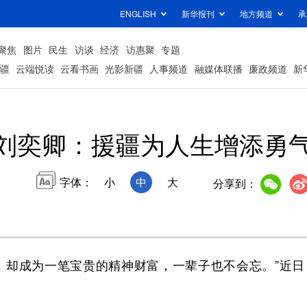
ENGLISH
新华报刊
地方频道
承
聚焦
图片
民生
访谈
经济
访惠聚
专题
疆
云端悦读
云看书画
光影新疆
人事频道
融媒体联播
廉政频道
新
刘奕卿：援疆为人生增添勇
字体：
小
中
大
分享到：
却成为一笔宝贵的精神财富，一辈子也不会忘。”近日