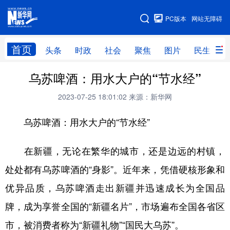
手机版
PC版本
网站无障碍
网站地图
首页
头条
时政
社会
聚焦
图片
民生
乌苏啤酒：用水大户的“节水经”
头条
时政
社会
聚焦
2023-07-25 18:01:02
来源：新华网
图片
民生
访谈
经济
乌苏啤酒：用水大户的“节水经”
访惠聚
专题
服务
援疆
云游新疆
云端悦读
云看书画
光影新疆
在新疆，无论在繁华的城市，还是边远的村镇，
人事频道
融媒体联播
廉政频道
新华视角看新疆
处处都有乌苏啤酒的“身影”。近年来，凭借硬核形象和
优异品质，乌苏啤酒走出新疆并迅速成长为全国品
地方频道
牌，成为享誉全国的“新疆名片”，市场遍布全国各省区
市，被消费者称为“新疆礼物”“国民大乌苏”。
北京
天津
河北
山西