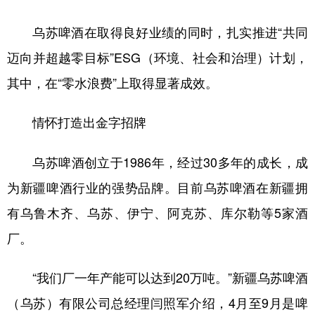
辽宁
吉林
上海
江苏
乌苏啤酒在取得良好业绩的同时，扎实推进“共同
浙江
安徽
福建
江西
迈向并超越零目标”ESG（环境、社会和治理）计划，
其中，在“零水浪费”上取得显著成效。
山东
河南
湖北
湖南
广东
广西
海南
重庆
情怀打造出金字招牌
四川
贵州
云南
西藏
乌苏啤酒创立于1986年，经过30多年的成长，成
陕西
甘肃
青海
宁夏
为新疆啤酒行业的强势品牌。目前乌苏啤酒在新疆拥
新疆
内蒙古
黑龙江
有乌鲁木齐、乌苏、伊宁、阿克苏、库尔勒等5家酒
厂。
多语种频道
“我们厂一年产能可以达到20万吨。”新疆乌苏啤酒
English
Español
Français
عربى
（乌苏）有限公司总经理闫照军介绍，4月至9月是啤