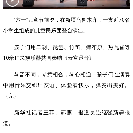
辽宁
吉林
上海
江苏
“六一”儿童节前夕，在新疆乌鲁木齐，一支近70名
浙江
安徽
福建
江西
小学生组成的儿童民乐团登台演出。
山东
河南
湖北
湖南
孩子们用二胡、琵琶、竹笛、弹布尔、热瓦普等
广东
广西
海南
重庆
10余种民族乐器共同奏响《云宫迅音》。
四川
贵州
云南
西藏
陕西
甘肃
青海
宁夏
琴音不同，琴意相合，琴心相通。孩子们在演奏
中用音乐交织出友谊、体验着快乐，弹奏出美好。
新疆
内蒙古
黑龙江
（完）
多语种频道
新华社记者王菲、郭燕，报道员强继强新疆报
English
Español
Français
عربى
道。