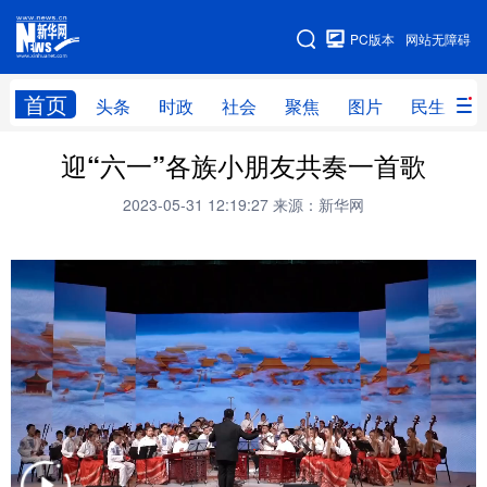
手机版
PC版本
网站无障碍
网站地图
首页
头条
时政
社会
聚焦
图片
民生
迎“六一”各族小朋友共奏一首歌
头条
时政
社会
聚焦
2023-05-31 12:19:27
来源：新华网
图片
民生
访谈
经济
访惠聚
专题
服务
援疆
云游新疆
云端悦读
云看书画
光影新疆
人事频道
融媒体联播
廉政频道
新华视角看新疆
地方频道
北京
天津
河北
山西