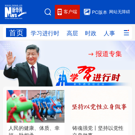
客户端
网站无障碍
PC版本
首页
网站地图
学习进行时
高层
时政
人事
国际
报道专集
学习进行时
高层
时政
人事
国际
财经
网评
港澳
台湾
思客智库
全球连线
教育
科技
科创
量子
体育
文化
书画
健康
军事
人民的健康、体质、幸
铸魂强党丨坚持以党性
访谈
视频
图片
政务