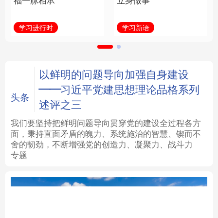
福一脉相承
立身做事
法律
中央文件
金融
汽车
学习进行时
学习新语
食品
人居
信息化
数字经济
学术中国
乡村振兴
银龄
溯源中国
以鲜明的问题导向加强自身建设
——习近平党建思想理论品格系列
城市
旅游
能源
会展
头条
述评之三
彩票
娱乐
时尚
悦读
我们要坚持把鲜明问题导向贯穿党的建设全过程各方
面，秉持直面矛盾的魄力、系统施治的智慧、锲而不
舍的韧劲，不断增强党的创造力、凝聚力、战斗力
公益
一带一路
亚太网
上市公司
专题
文化产业
地方频道