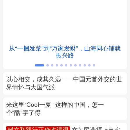
北京
天津
河北
山西
辽宁
吉林
上海
江苏
浙江
安徽
福建
江西
从“一捆发菜”到“万家发财”，山海同心铺就
振兴路
山东
河南
湖北
湖南
广东
广西
海南
重庆
以心相交，成其久远——中国元首外交的世
四川
贵州
云南
西藏
界情怀与大国气派
陕西
甘肃
青海
宁夏
来这里“Cool一夏”
这样的中国，怎一
个“酷”字了得
新疆
内蒙古
黑龙江
树立和践行正确政绩观
在为民造福上出实