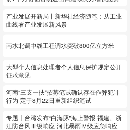
多语种频道
产业发展开新局丨
新华社经济随笔：从工业
曲线看产业发展新风景
English
Español
Français
عربى
Русский язык
日本語
한국어
南水北调中线工程调水突破800亿立方米
Deutsch
Português
大型个人信息处理者个人信息保护规定公开
征求意见
河南“三支一扶”招募笔试确认存在作弊犯罪
行为
定于8月22日重新组织笔试
专题丨
台湾发布“白海豚”海上警报
福建、
浙
江防台风Ⅲ级响应
河北暴雨Ⅳ级应急响应