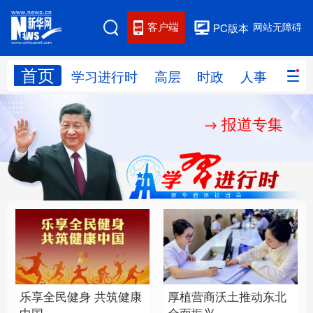
客户端
网站无障碍
PC版本
首页
网站地图
学习进行时
高层
时政
人事
国际
报道专集
学习进行时
高层
时政
人事
国际
财经
网评
港澳
台湾
思客智库
全球连线
教育
科技
科创
量子
体育
文化
书画
健康
军事
乐享全民健身 共筑健康
厚植营商沃土推动东北
访谈
视频
图片
政务