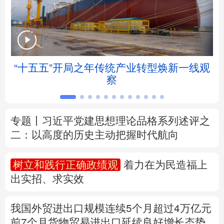
北京
天津
河北
山西
辽宁
吉林
上海
江苏
“十五五”开局之年传统产业转型焕新一线观
浙江
安徽
福建
江西
察
山东
河南
湖北
湖南
专题丨
习近平党建思想理论品格系列述评之
广东
广西
海南
重庆
二：以高度的历史主动把握时代航向
四川
贵州
云南
西藏
树立和践行正确政绩观
着力在为民造福上
陕西
甘肃
青海
宁夏
出实招、求实效
新疆
内蒙古
黑龙江
我国外贸进出口规模连续5个月超过4万亿元
前7个月货物贸易进出口延续良好增长态势