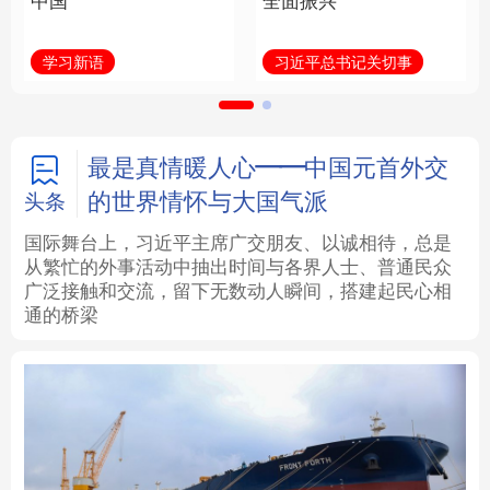
中国
全面振兴
法律
中央文件
金融
汽车
学习新语
习近平总书记关切事
食品
人居
信息化
数字经济
学术中国
乡村振兴
银龄
溯源中国
最是真情暖人心——中国元首外交
的世界情怀与大国气派
头条
城市
旅游
能源
会展
国际舞台上，习近平主席广交朋友、以诚相待，总是
从繁忙的外事活动中抽出时间与各界人士、普通民众
彩票
娱乐
时尚
悦读
广泛接触和交流，留下无数动人瞬间，搭建起民心相
通的桥梁
公益
一带一路
亚太网
上市公司
文化产业
地方频道