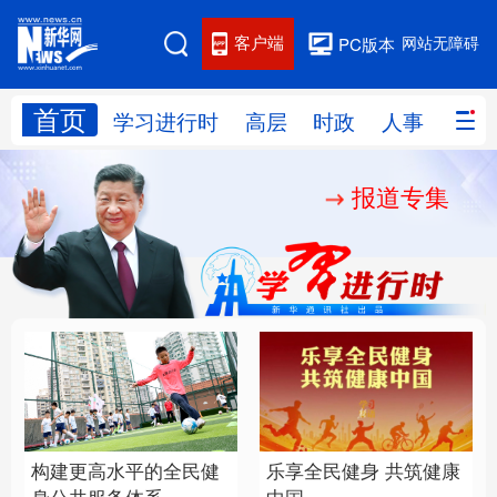
客户端
网站无障碍
PC版本
首页
网站地图
学习进行时
高层
时政
人事
国际
报道专集
学习进行时
高层
时政
人事
国际
财经
网评
港澳
台湾
思客智库
全球连线
教育
科技
科创
量子
体育
文化
书画
健康
军事
构建更高水平的全民健
乐享全民健身 共筑健康
访谈
视频
图片
政务