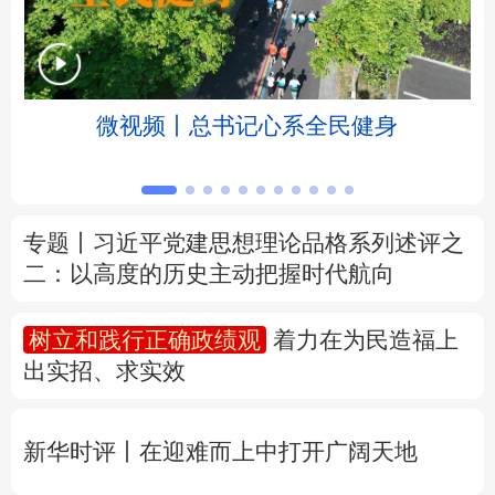
北京
天津
河北
山西
辽宁
吉林
上海
江苏
微视频丨总书记心系全民健身
浙江
安徽
福建
江西
山东
河南
湖北
湖南
专题丨
习近平党建思想理论品格系列述评之
二：以高度的历史主动把握时代航向
广东
广西
海南
重庆
四川
贵州
云南
西藏
树立和践行正确政绩观
着力在为民造福上
出实招、求实效
陕西
甘肃
青海
宁夏
新疆
内蒙古
黑龙江
新华时评丨在迎难而上中打开广阔天地