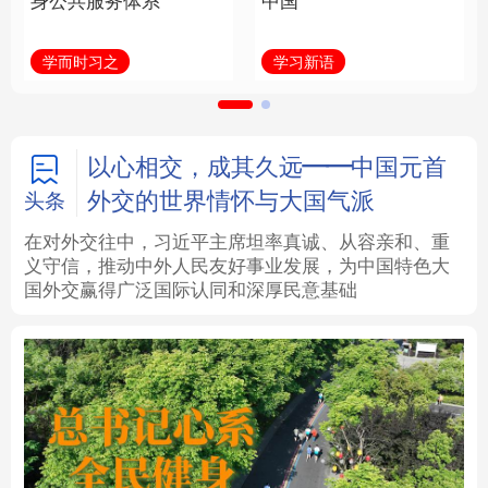
身公共服务体系
中国
法律
中央文件
金融
汽车
学而时习之
学习新语
食品
人居
信息化
数字经济
学术中国
乡村振兴
银龄
溯源中国
以心相交，成其久远——中国元首
外交的世界情怀与大国气派
头条
城市
旅游
能源
会展
在对外交往中，习近平主席坦率真诚、从容亲和、重
义守信，推动中外人民友好事业发展，为中国特色大
彩票
娱乐
时尚
悦读
国外交赢得广泛国际认同和深厚民意基础
公益
一带一路
亚太网
上市公司
文化产业
地方频道