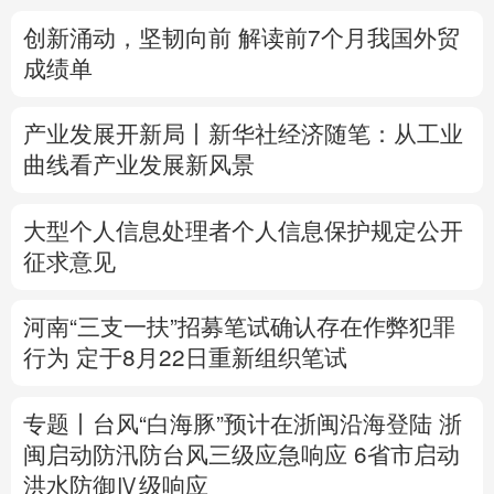
创新涌动，坚韧向前 解读前7个月我国外贸
多语种频道
成绩单
English
Español
Français
عربى
产业发展开新局丨
新华社经济随笔：从工业
Русский язык
日本語
한국어
曲线看产业发展新风景
Deutsch
Português
大型个人信息处理者个人信息保护规定公开
征求意见
河南“三支一扶”招募笔试确认存在作弊犯罪
行为
定于8月22日重新组织笔试
专题丨
台风“白海豚”预计在浙闽沿海登陆
浙
闽启动防汛防台风三级应急响应
6省市启动
洪水防御Ⅳ级响应